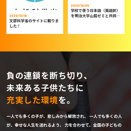
2020/10/05
学校で使う日本語（英語訳）
を明治大学山脇ゼミと共同で
2020/10/19
文部科学省のサイトに載りま
制作しました
した！
負の連鎖を断ち切り、
未来ある子供たちに
充実した環境
を。
一人でも多くの子が、悲しみから解放され、
一人でも多くの人
が、幸せな人生を送れるよう、
力を合わせて、全国の子どもの